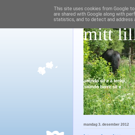
This site uses cookies from Google to 
are shared with Google along with per
statistics, and to detect and address 
mitt lil
stundo sit e å tenkji,
stundo berre sit e
mandag 3. desember 2012