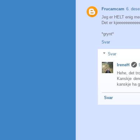
Frucamcam
6. dese
Jeg er HELT enig me
Det er kjeeeeeeeeee
*grynt*
Svar
Svar
IreneH
Hehe, det tro
Kanskje der
kanskje ha g
Svar