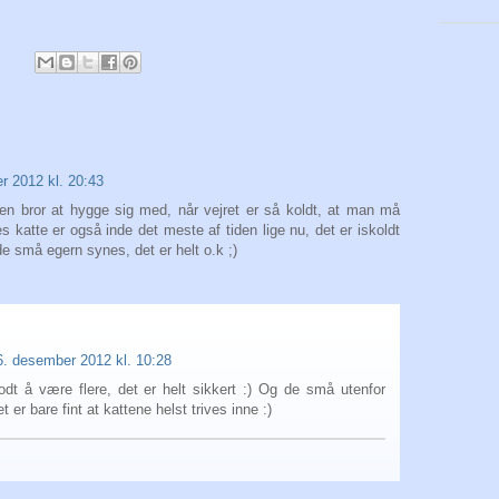
r 2012 kl. 20:43
en bror at hygge sig med, når vejret er så koldt, at man må
res katte er også inde det meste af tiden lige nu, det er iskoldt
e små egern synes, det er helt o.k ;)
6. desember 2012 kl. 10:28
odt å være flere, det er helt sikkert :) Og de små utenfor
 er bare fint at kattene helst trives inne :)