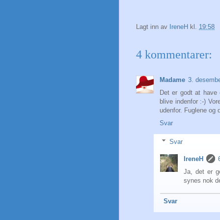
Lagt inn av
IreneH
kl.
19:58
4 kommentarer:
Madame
3. desembe
Det er godt at have 
blive indenfor :-) Vo
udenfor. Fuglene og d
Svar
Svar
IreneH
Ja, det er g
synes nok det
Svar