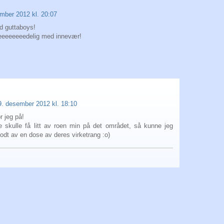
mber 2012 kl. 20:07
d guttaboys!
eeeeeeeedelig med innevær!
9. desember 2012 kl. 18:10
r jeg på!
e skulle få litt av roen min på det området, så kunne jeg
odt av en dose av deres virketrang :o)