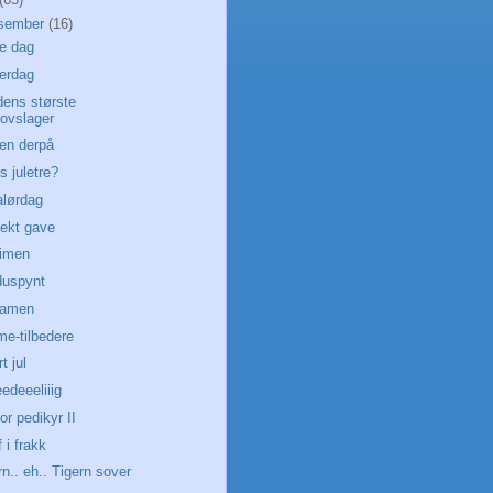
sember
(16)
te dag
terdag
dens største
ovslager
en derpå
s juletre?
alørdag
fekt gave
timen
duspynt
samen
me-tilbedere
t jul
eedeeeliiig
for pedikyr II
 i frakk
rn.. eh.. Tigern sover