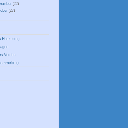
vember
(22)
tober
(27)
 Huskeblog
hagen
es Verden
ammelblog