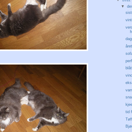
▼
de
sis
vin
ver
h
dag
året
sof
per
blå
vin
ek
var
snar
kje
tid 
Tøff
Bjø