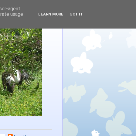
user-agent
erate usage
LEARN MORE
GOT IT