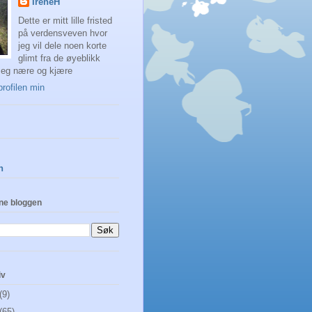
IreneH
Dette er mitt lille fristed
på verdensveven hvor
jeg vil dele noen korte
glimt fra de øyeblikk
eg nære og kjære
profilen min
n
ne bloggen
iv
(9)
(65)