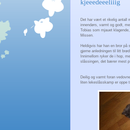
kjeeedeeeliiig
Det har vært et rikelig antall
innendørs, varmt og godt, men
Tobias som mjauet klagende, 
Missen.
Heldigvis har han en bror på s
gjerne anledningen til litt br
Innimellom ryker de i hop, men
slåssingen, det bærer mest pre
Deilig og varmt foran vedovne
liten lekeslåsskamp er oppe ti