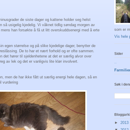
 minusgrader de siste dager og kattene holder seg helst
 så usigelig kjedelig. Vi våknet tidlig søndag morgen av
som er m
mens han forsøkte å få ut litt overskuddsenergi med å erte
Vis hele 
in egen størrelse og på slike kjedelige dager, benytter de
ødreslåssing. De to har et nært forhold og er ofte sammen.
Sider
 det hører til sjeldenhetene at det er særlig alvor over
g av lek og det er vanligvis lite klør involvert.
..
Farmilie
n, men de har ikke fått ut særlig energi hele dagen, så en
l vurdering
Søk i den
Bloggark
►
2013
▼
2012